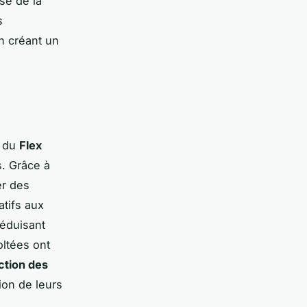
se de la
s
n créant un
n du
Flex
s. Grâce à
er des
atifs aux
réduisant
oltées ont
action des
ion de leurs