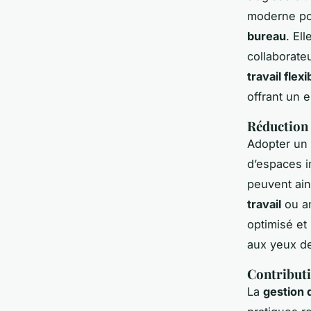
moderne pou
bureau
. El
collaborate
travail flexi
offrant un 
Réduction 
Adopter un
d’espaces in
peuvent ain
travail
ou am
optimisé et 
aux yeux de
Contributi
La
gestion 