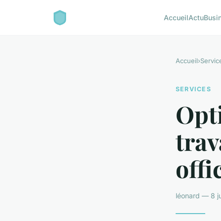
Accueil
Actu
Busi
Accueil
›
Servic
SERVICES
Opti
trav
offi
léonard — 8 j