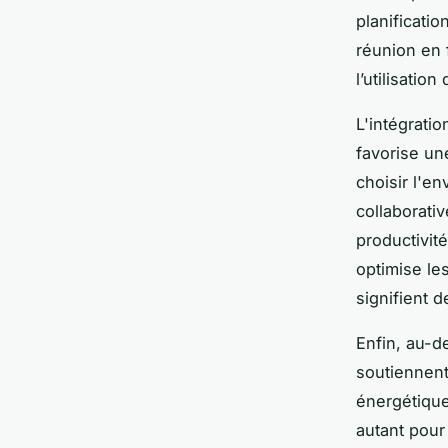
planificati
réunion en 
l’utilisatio
L'intégratio
favorise une
choisir l'e
collaborati
productivit
optimise les
signifient 
Enfin, au-d
soutiennent
énergétique
autant pour