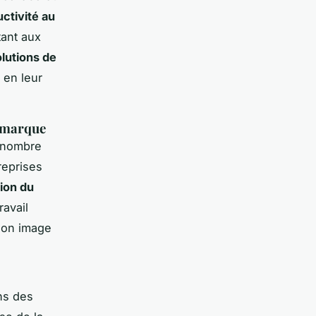
ctivité au
tant aux
lutions de
, en leur
e marque
 nombre
reprises
ion du
ravail
 son image
ns des