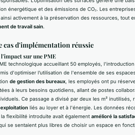
esponsables. L’optimisation des surfaces génère une bais
on énergétique et des émissions de CO₂. Les entreprise
 ainsi activement à la préservation des ressources, tout e
nt de travail sain
.
e cas d'implémentation réussie
 l'impact sur une PME
E technologique accueillant 50 employés, l'introductio
mis d'optimiser l’utilisation de l'ensemble de ses espace
tion
de gestion des bureaux
, les employés ont pu réserv
ées à leurs besoins quotidiens, allant de postes collabor
ividuels. Ce passage a divisé par deux les m² inutilisés, 
exploitation
liés au loyer et à l'énergie. Les données réc
a flexibilité introduite avait également
amélioré la satisf
 qui se sentaient plus libres de choisir un espace en fonct