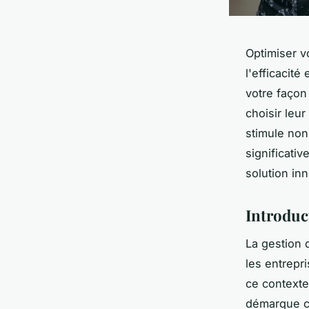
Optimiser v
l'efficacité
votre façon
choisir leu
stimule non
significati
solution in
Introduct
La gestion 
les entrepr
ce context
démarque co