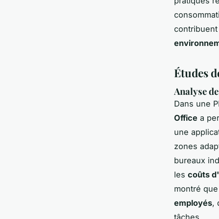
pratiques r
consommati
contribuent
environneme
Études d
Analyse de
Dans une PM
Office
a per
une applica
zones adapt
bureaux ind
les
coûts d'
montré que l
employés
,
tâches.