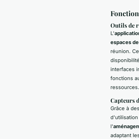
Fonctionn
Outils de 
L'
applicatio
espaces de 
réunion. Ce
disponibili
interfaces i
fonctions au
ressources
Capteurs d
Grâce à de
d'utilisati
l'
aménageme
adaptant le