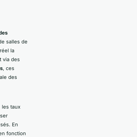
des
e salles de
éel la
t via des
es
, ces
male des
u les taux
iser
isés. En
 en fonction