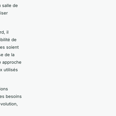
 salle de
iser
d, il
bilité de
les soient
se de la
te approche
x utilisés
ions
les besoins
volution,