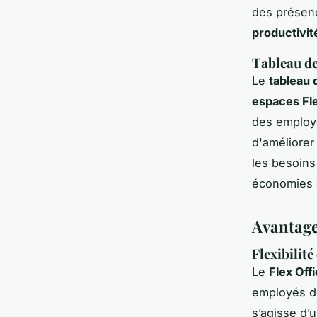
des présenc
productivit
Tableau de
Le
tableau 
espaces Fle
des employé
d'améliorer
les besoins
économies e
Avantage
Flexibilit
Le
Flex Off
employés de
s’agisse d’