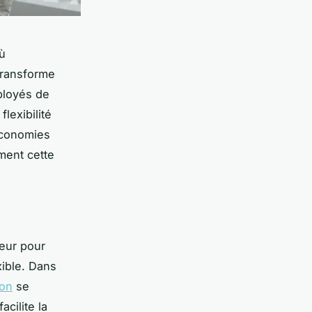
ù
 transforme
ployés de
lexibilité
économies
ment cette
jeur pour
xible. Dans
ion
se
cilite la