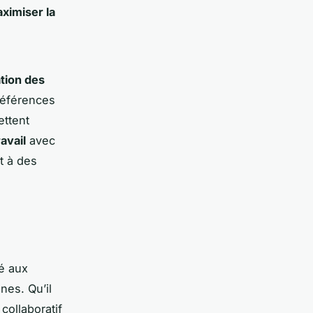
ximiser la
ation des
préférences
ettent
avail
avec
t à des
té aux
nes. Qu’il
collaboratif