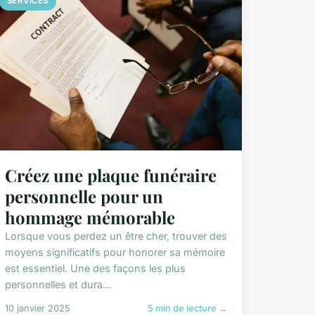
SERVICES
Créez une plaque funéraire
personnelle pour un
hommage mémorable
Lorsque vous perdez un être cher, trouver des
moyens significatifs pour honorer sa mémoire
est essentiel. Une des façons les plus
personnelles et dura...
10 janvier 2025
5 min de lecture →