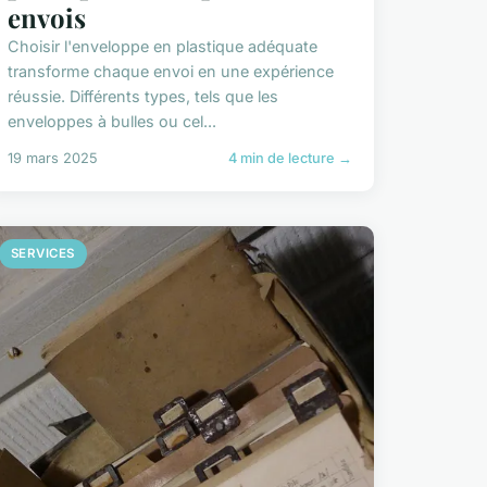
envois
Choisir l'enveloppe en plastique adéquate
transforme chaque envoi en une expérience
réussie. Différents types, tels que les
enveloppes à bulles ou cel...
19 mars 2025
4 min de lecture →
SERVICES