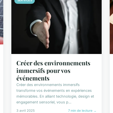
SERVICES
Créer des environnements
immersifs pour vos
événements
Créer des environnements immersifs
transforme vos événements en expériences
mémorables. En alliant technologie, design et
engagement sensoriel, vous p...
3 avril 2025
7 min de lecture →