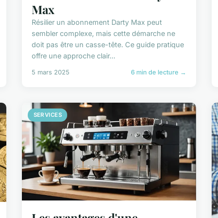
Max
Résilier un abonnement Darty Max peut
sembler complexe, mais cette démarche ne
doit pas être un casse-tête. Ce guide pratique
offre une approche clair...
5 mars 2025
6 min de lecture →
SERVICES
Les avantages d'une