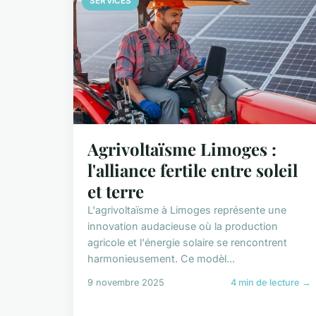
SERVICES
Agrivoltaïsme Limoges :
l'alliance fertile entre soleil
et terre
L'agrivoltaïsme à Limoges représente une
innovation audacieuse où la production
agricole et l'énergie solaire se rencontrent
harmonieusement. Ce modèl...
9 novembre 2025
4 min de lecture →