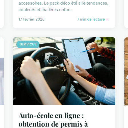
accessoires. Le pack déco été allie tendances,
couleurs et matières natur...
17 février 2026
7 min de lecture →
SERVICES
Auto-école en ligne :
obtention de permis à