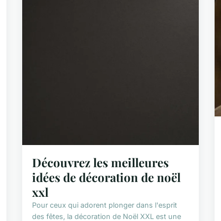
Découvrez les meilleures
idées de décoration de noël
xxl
Pour ceux qui adorent plonger dans l'esprit
des fêtes, la décoration de Noël XXL est une