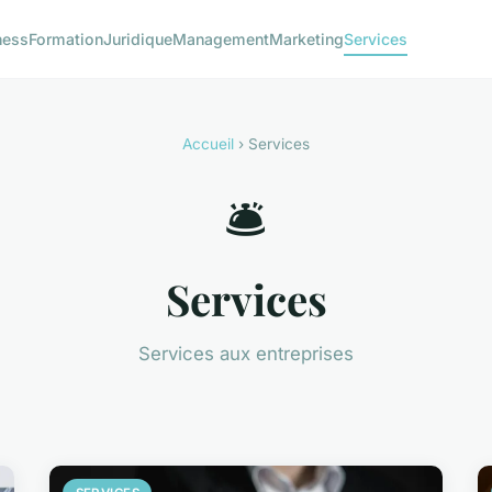
ness
Formation
Juridique
Management
Marketing
Services
Accueil
› Services
🛎️
Services
Services aux entreprises