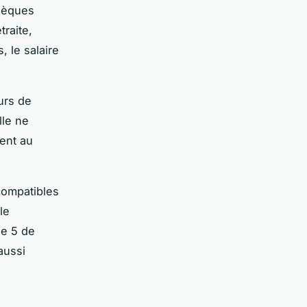
chèques
traite,
, le salaire
urs de
lle ne
ment au
 compatibles
le
le 5 de
aussi