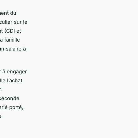
ment du
ulier sur le
at (CDI et
a famille
n salaire à
ur à engager
le l’achat
t
 seconde
rié porté,
s