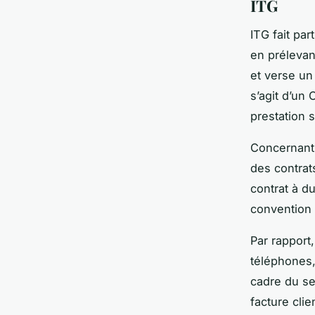
ITG
ITG fait pa
en prélevan
et verse un 
s’agit d’un
prestation 
Concernant 
des contrats
contrat à d
convention e
Par rapport
téléphones, 
cadre du se
facture clie