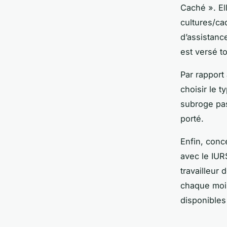
Caché ». El
cultures/cad
d’assistance
est versé t
Par rapport
choisir le t
subroge pas
porté.
Enfin, conce
avec le IUR
travailleur
chaque mois
disponible