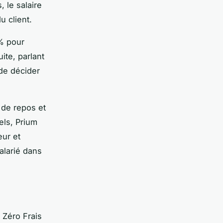
 le salaire
u client.
5% pour
ite, parlant
 de décider
 de repos et
els, Prium
eur et
alarié dans
 Zéro Frais