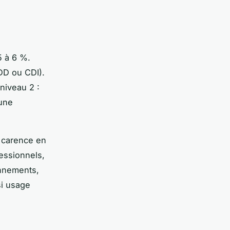
5 à 6 %.
CDD ou CDI).
niveau 2 :
 une
e carence en
fessionnels,
onnements,
si usage