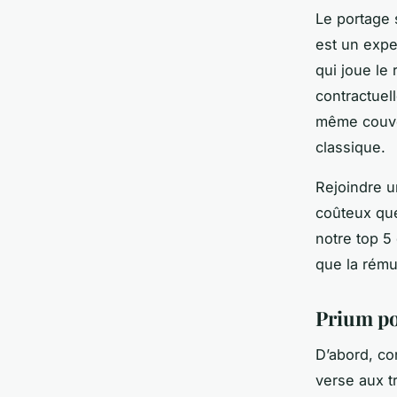
Le portage s
est un expe
qui joue le 
contractuell
même couver
classique.
Rejoindre u
coûteux que
notre top 5 
que la rémun
Prium po
D’abord, co
verse aux tr