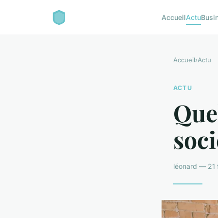
Accueil
Actu
Busi
Accueil
›
Actu
ACTU
Quel
soci
léonard — 21 