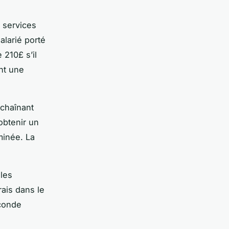
s services
alarié porté
 210£ s’il
ant une
nchaînant
’obtenir un
minée. La
 les
rais dans le
econde