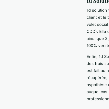
1d Solut
1d solution
client et le
volet social
CDD). Elle 
ainsi que 3
100% versé
Enfin, 1d So
des frais s
est fait au
récupérée, 
hypothèse e
auquel cas 
professionn