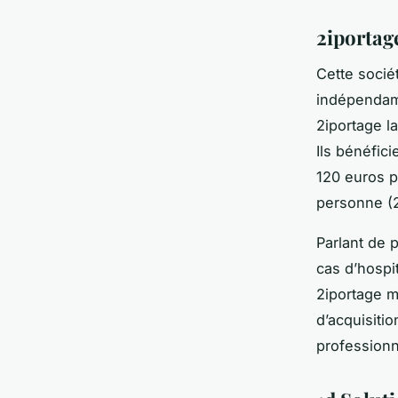
2iportag
Cette socié
indépendamm
2iportage l
Ils bénéfic
120 euros p
personne (2
Parlant de 
cas d’hospi
2iportage m
d’acquisitio
professionn