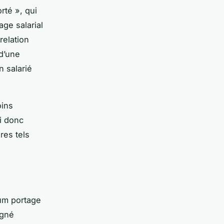
rté », qui
ge salarial
relation
 d’une
 salarié
oins
ci donc
res tels
ium portage
igné